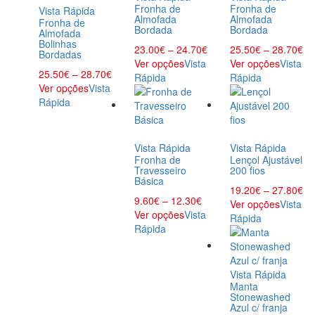
Fronha de
Fronha de
Vista Rápida
Almofada
Almofada
Fronha de
Bordada
Bordada
Almofada
Bolinhas
23.00
€
–
24.70
€
25.50
€
–
28.70
€
Bordadas
Ver opções
Vista
Ver opções
Vista
25.50
€
–
28.70
€
Rápida
Rápida
Ver opções
Vista
Rápida
Vista Rápida
Vista Rápida
Fronha de
Lençol Ajustável
Travesseiro
200 fios
Básica
19.20
€
–
27.80
€
9.60
€
–
12.30
€
Ver opções
Vista
Ver opções
Vista
Rápida
Rápida
Vista Rápida
Manta
Stonewashed
Azul c/ franja