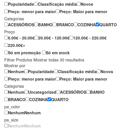
Popularidade
Classificação média
Novos
Preço: menor para maior
Preço: Maior para menor
Categorias
ACESSÓRIOS
BANHO
BRANCO
COZINHA
QUARTO
Preço
0.00€ - 20.00€
20.00€ - 120.00€
120.00€ - 220.00€
220.00€+
Só em promoção
Só em stock
Filtrar Produtos
Mostrar todas 30 resultados
Mostrar por
Nenhum
Popularidade
Classificação média
Novos
Preço: menor para maior
Preço: Maior para menor
Categorias
Nenhum
Uncategorized
ACESSÓRIOS
BANHO
BRANCO
COZINHA
QUARTO
pa_color
Nenhum
Nenhum
pa_size
Nenhum
Nenhum