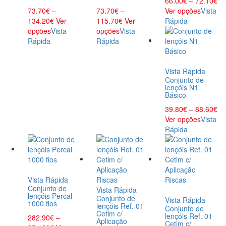
66.00
€
–
72.10
€
73.70
€
–
73.70
€
–
Ver opções
Vista
134.20
€
Ver
115.70
€
Ver
Rápida
opções
Vista
opções
Vista
Rápida
Rápida
Vista Rápida
Conjunto de
lençóis N1
Básico
39.80
€
–
88.60
€
Ver opções
Vista
Rápida
Vista Rápida
Conjunto de
Vista Rápida
lençóis Percal
Conjunto de
Vista Rápida
1000 fios
lençóis Ref. 01
Conjunto de
Cetim c/
lençóis Ref. 01
282.90
€
–
Aplicação
Cetim c/