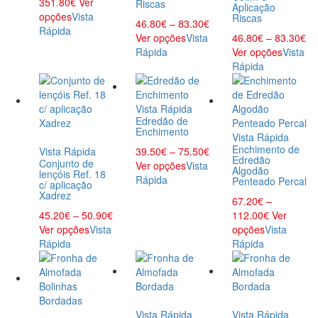
351.80
€
Ver
Riscas
Aplicação
opções
Vista
Riscas
46.80
€
–
83.30
€
Rápida
Ver opções
Vista
46.80
€
–
83.30
€
Rápida
Ver opções
Vista
Rápida
Vista Rápida
Edredão de
Enchimento
Vista Rápida
Enchimento de
Vista Rápida
39.50
€
–
75.50
€
Edredão
Conjunto de
Ver opções
Vista
Algodão
lençóis Ref. 18
Rápida
Penteado Percal
c/ aplicação
Xadrez
67.20
€
–
45.20
€
–
50.90
€
112.00
€
Ver
Ver opções
Vista
opções
Vista
Rápida
Rápida
Vista Rápida
Vista Rápida