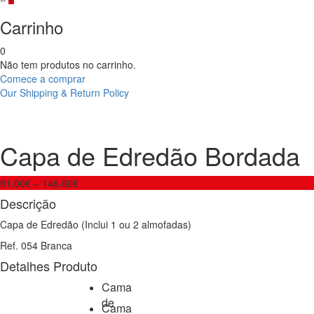
Carrinho
0
Não tem produtos no carrinho.
Comece a comprar
Our Shipping & Return Policy
Product
Capa
Fronha
de
de
navigation
Edredão
Almofada
Capa de Edredão Bordada
Básica
Bolinhas
Percal
Bordadas
200
91.00
€
–
146.60
€
fios
Descrição
Capa de Edredão (Inclui 1 ou 2 almofadas)
Ref. 054 Branca
Detalhes Produto
Cama
de
Cama