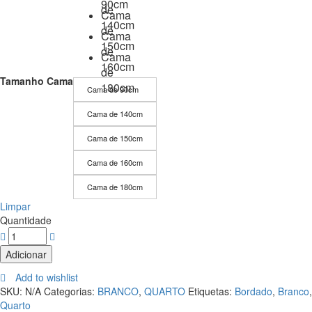
90cm
de
Cama
140cm
de
Cama
150cm
de
Cama
160cm
de
Tamanho Cama
180cm
Cama de 90cm
Cama de 140cm
Cama de 150cm
Cama de 160cm
Cama de 180cm
Limpar
Quantidade
Adicionar
Add to wishlist
SKU:
N/A
Categorias:
BRANCO
,
QUARTO
Etiquetas:
Bordado
,
Branco
,
Quarto