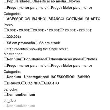
Popularidade
Classificação média
Novos
Preço: menor para maior
Preço: Maior para menor
Categorias
ACESSÓRIOS
BANHO
BRANCO
COZINHA
QUARTO
Preço
0.00€ - 20.00€
20.00€ - 120.00€
120.00€ - 220.00€
220.00€+
Só em promoção
Só em stock
Filtrar Produtos
Showing the single result
Mostrar por
Nenhum
Popularidade
Classificação média
Novos
Preço: menor para maior
Preço: Maior para menor
Categorias
Nenhum
Uncategorized
ACESSÓRIOS
BANHO
BRANCO
COZINHA
QUARTO
pa_color
Nenhum
Nenhum
pa_size
Nenhum
Nenhum