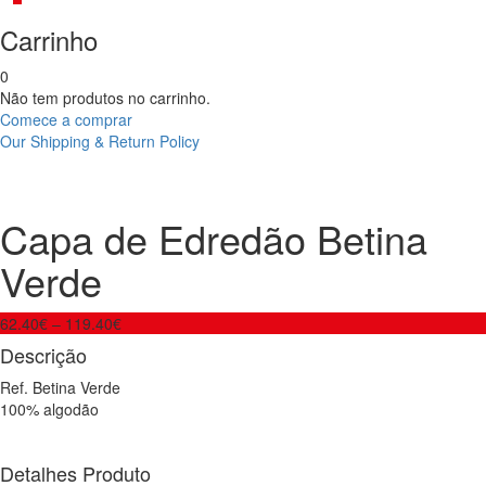
Carrinho
0
Não tem produtos no carrinho.
Comece a comprar
Our Shipping & Return Policy
Product
Capa
Conjunto
de
de
navigation
Edredão
Toalhas
Capa de Edredão Betina
Betina
c/
Branca
Aplicação
Verde
62.40
€
–
119.40
€
Descrição
Ref. Betina Verde
100% algodão
Detalhes Produto