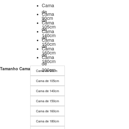
Cama
de
Cama
90cm
de
Cama
105cm
de
Cama
140cm
de
Cama
150cm
de
Cama
160cm
de
Cama
180cm
de
Tamanho Cama
200cm
Cama de 90cm
Cama de 105cm
Cama de 140cm
Cama de 150cm
Cama de 160cm
Cama de 180cm