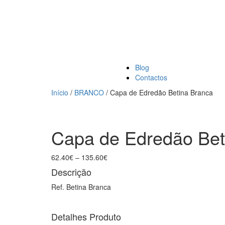
Blog
Contactos
Início
/
BRANCO
/ Capa de Edredão Betina Branca
Product
Capa
Capa
de
de
navigation
Edredão
Edredão
Capa de Edredão Bet
Betina
Betina
Cinza
Verde
62.40
€
–
135.60
€
Descrição
Ref. Betina Branca
Detalhes Produto