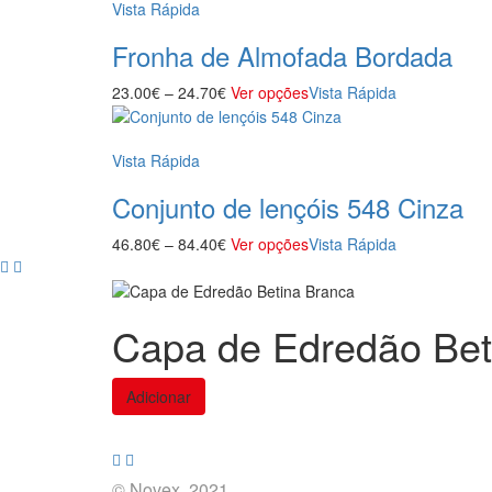
Vista Rápida
Fronha de Almofada Bordada
23.00
€
–
24.70
€
Ver opções
Vista Rápida
Vista Rápida
Conjunto de lençóis 548 Cinza
46.80
€
–
84.40
€
Ver opções
Vista Rápida
Capa de Edredão Bet
Adicionar
© Novex. 2021