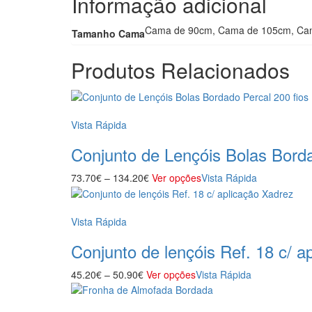
Informação adicional
Cama de 90cm, Cama de 105cm, Ca
Tamanho Cama
Produtos Relacionados
Vista Rápida
Conjunto de Lençóis Bolas Borda
73.70
€
–
134.20
€
Ver opções
Vista Rápida
Vista Rápida
Conjunto de lençóis Ref. 18 c/ a
45.20
€
–
50.90
€
Ver opções
Vista Rápida