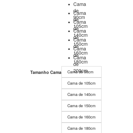
Cama
de
Cama
90cm
de
Cama
105cm
de
Cama
140cm
de
Cama
150cm
de
Cama
160cm
de
Cama
180cm
de
200cm
Cama de 90cm
Tamanho Cama
Cama de 105cm
Cama de 140cm
Cama de 150cm
Cama de 160cm
Cama de 180cm