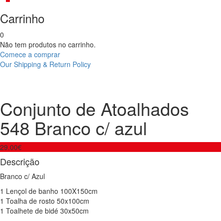
Carrinho
0
Não tem produtos no carrinho.
Comece a comprar
Our Shipping & Return Policy
Product
Guardanapo
Conjunto
100%
de
navigation
Linho
Atoalhados
Conjunto de Atoalhados
548
Verde
548 Branco c/ azul
29.00
€
Descrição
Branco c/ Azul
1 Lençol de banho 100X150cm
1 Toalha de rosto 50x100cm
1 Toalhete de bidé 30x50cm