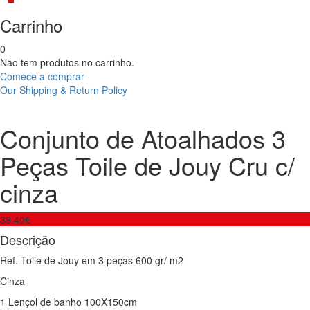
Carrinho
0
Não tem produtos no carrinho.
Comece a comprar
Our Shipping & Return Policy
Product
Conjunto
Conjunto
de
de
navigation
Conjunto de Atoalhados 3
Atoalhados
Atoalhados
3
3
Peças Toile de Jouy Cru c/
Peças
Peças
Toile
Toile
cinza
de
de
Jouy
Jouy
Azul
Cinza
39.40
€
Descrição
Ref. Toile de Jouy em 3 peças 600 gr/ m2
Cinza
1 Lençol de banho 100X150cm