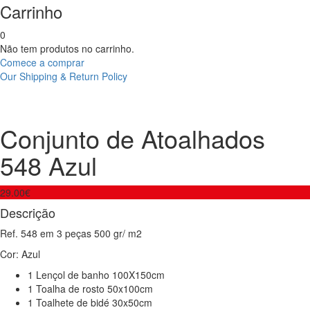
Carrinho
0
Não tem produtos no carrinho.
Comece a comprar
Our Shipping & Return Policy
Product
Conjunto
Toalha
de
de
navigation
Atoalhados
mesa
Conjunto de Atoalhados
548
100%
Branco
Linho
548 Azul
c/
cinza
29.00
€
Descrição
Ref. 548 em 3 peças 500 gr/ m2
Cor: Azul
1 Lençol de banho 100X150cm
1 Toalha de rosto 50x100cm
1 Toalhete de bidé 30x50cm